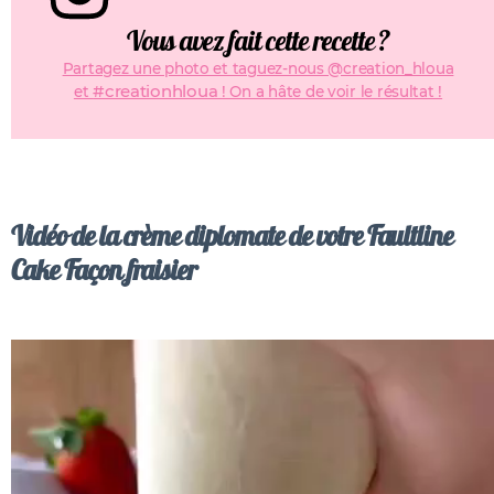
Vous avez fait cette recette ?
Partagez une photo et taguez-nous @creation_hloua
#creationhloua
et
! On a hâte de voir le résultat !
Vidéo de la crème diplomate de votre Faultline
Cake Façon fraisier