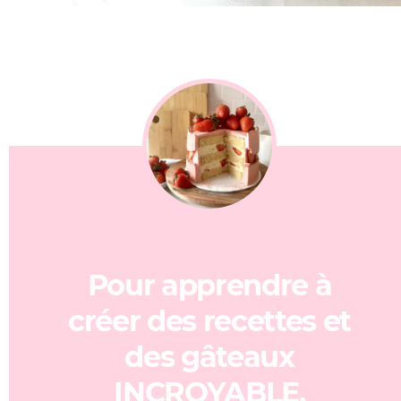
Pour apprendre à
créer des recettes et
des gâteaux
INCROYABLE,