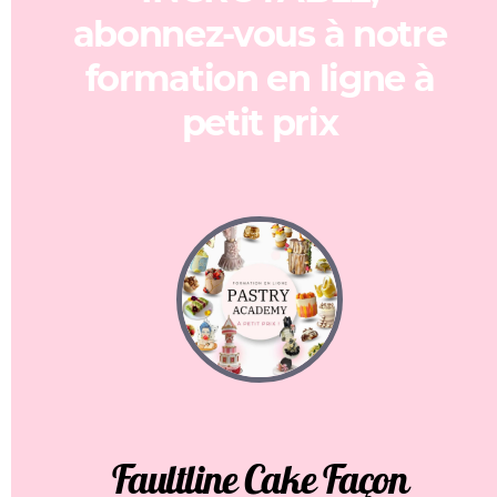
abonnez-vous à notre
formation en ligne à
petit prix
Faultline Cake Façon