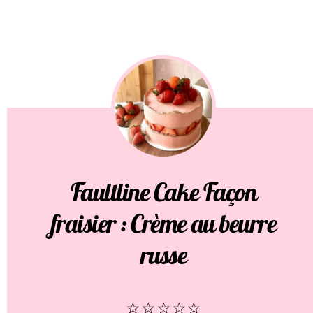
Faultline Cake Façon
fraisier : Crème au beurre
russe
☆
☆
☆
☆
☆