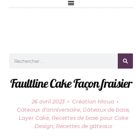
Faultline Cake Façon fraisier
26 avril 2023
Création Hloua
Gâteaux d'anniversaire
,
Gâteaux de base
,
Layer Cake
,
Recettes de base pour Cake
Design
,
Recettes de gâteaux