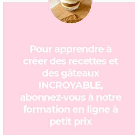
Pour apprendre à
créer des recettes et
des gâteaux
INCROYABLE,
abonnez-vous à notre
formation en ligne à
petit prix