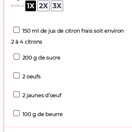
1X
2X
3X
ÉCHELLE
150
ml de jus de citron frais soit environ
2 à 4 citrons
200 g
de sucre
2
oeufs
2
jaunes d’oeuf
100 g
de beurre