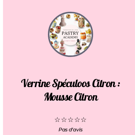
Verrine Spéculoos Citron :
Mousse Citron
☆
☆
☆
☆
☆
Pas d’avis