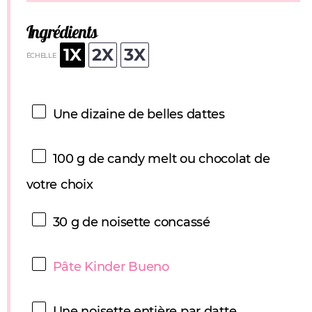
Ingrédients
1X
2X
3X
ÉCHELLE
Une dizaine de belles dattes
100 g
de candy melt ou chocolat de
votre choix
30 g
de noisette concassé
Pâte Kinder Bueno
Une noisette entière par datte