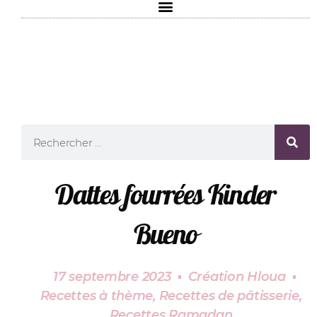
Dattes fourrées Kinder
Bueno
17 septembre 2023
Création Hloua
Recettes à thème
,
Recettes de pâtisserie
,
Recettes Ramadan