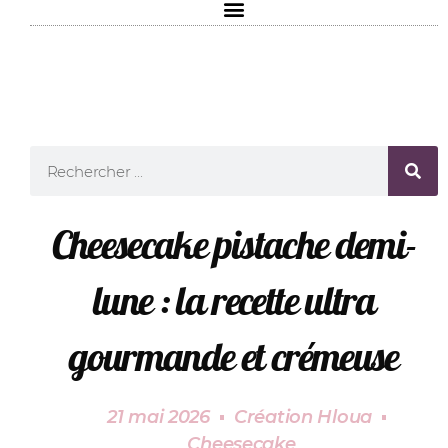
Cheesecake pistache demi-
lune : la recette ultra
gourmande et crémeuse
21 mai 2026
Création Hloua
Cheesecake