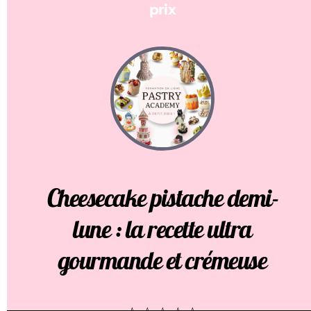
prix
Cheesecake pistache demi-
lune : la recette ultra
gourmande et crémeuse