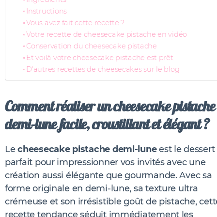
Instructions
Vous avez fait cette recette ?
Votre recette de cheesecake pistache en vidéo
Conservation du cheesecake pistache
Et voilà votre cheesecake pistache est prêt
D'autres recettes de cheesecakes sur le blog
Comment réaliser un cheesecake pistache
demi-lune facile, croustillant et élégant ?
Le
cheesecake pistache demi-lune
est le dessert
parfait pour impressionner vos invités avec une
création aussi élégante que gourmande. Avec sa
forme originale en demi-lune, sa texture ultra
crémeuse et son irrésistible goût de pistache, cett
recette tendance séduit immédiatement les