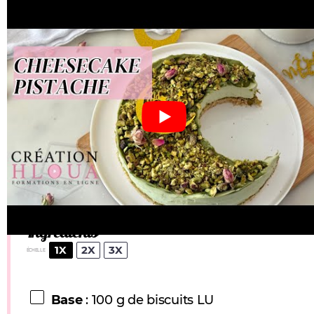
☆
☆
☆
☆
☆
Pas d’avis
Auteur:
Création Hloua
IMPRIMER RECETTE
ÉPINGLER RECETTE
Ingrédients
1X
2X
3X
ÉCHELLE
Base
: 100 g de biscuits LU